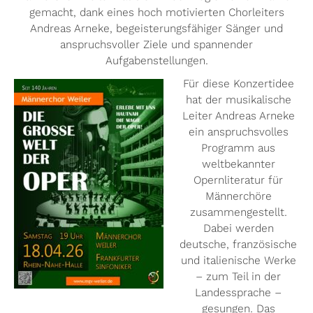
gemacht, dank eines hoch motivierten Chorleiters
Andreas Arneke, begeisterungsfähiger Sänger und
anspruchsvoller Ziele und spannender
Aufgabenstellungen.
Für diese Konzertidee
hat der musikalische
Leiter Andreas Arneke
ein anspruchsvolles
Programm aus
weltbekannter
Opernliteratur für
Männerchöre
zusammengestellt.
Dabei werden
deutsche, französische
und italienische Werke
– zum Teil in der
Landessprache –
gesungen. Das