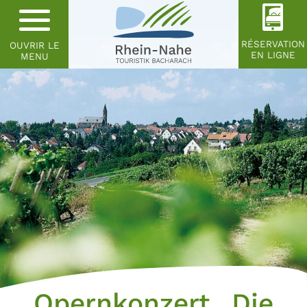
RÉSERVATION
OUVRIR LE
EN LIGNE
MENU
Opernkonzert „Die