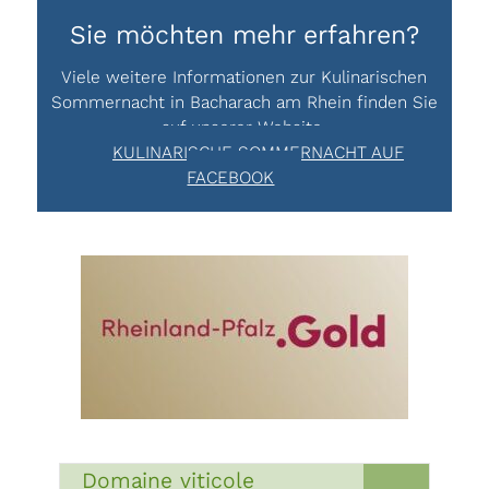
Sie möchten mehr erfahren?
Viele weitere Informationen zur Kulinarischen
Sommernacht in Bacharach am Rhein finden Sie
auf unserer
Website
.
KULINARISCHE SOMMERNACHT AUF
FACEBOOK
Domaine viticole