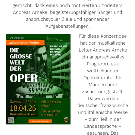
gemacht, dank eines hoch motivierten Chorleiters
Andreas Arneke, begeisterungsfähiger Sänger und
anspruchsvoller Ziele und spannender
Aufgabenstellungen.
Für diese Konzertidee
hat der musikalische
Leiter Andreas Arneke
ein anspruchsvolles
Programm aus
weltbekannter
Opernliteratur für
Männerchöre
zusammengestellt.
Dabei werden
deutsche, französische
und italienische Werke
– zum Teil in der
Landessprache –
gesungen. Das