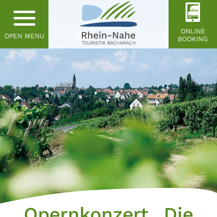
ONLINE
OPEN MENU
BOOKING
Opernkonzert „Die