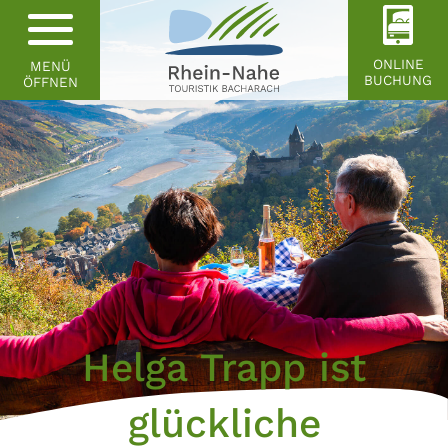
ONLINE
MENÜ
BUCHUNG
ÖFFNEN
Helga Trapp ist
glückliche