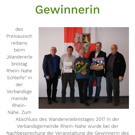
Gewinnerin
des
Preisaussch
reibens
beim
„Wandererle
bnistag
Rhein-Nahe
Schleife“ in
der
Verbandsge
meinde
Rhein-
Nahe. Zum
Abschluss des Wandererlebnistages 2017 in der
Verbandsgemeinde Rhein-Nahe wurde bei der
Nachbesprechung der Veranstaltung die Gewinnerin des