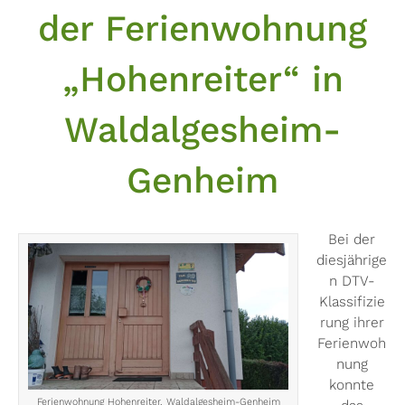
der Ferienwohnung
„Hohenreiter“ in
Waldalgesheim-
Genheim
Bei der
diesjährige
n DTV-
Klassifizie
rung ihrer
Ferienwoh
nung
konnte
Ferienwohnung Hohenreiter, Waldalgesheim-Genheim